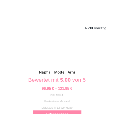
weist
mehrere
Varianten
auf.
Nicht vorrätig
Die
Optionen
können
auf
der
Produktseite
gewählt
Napfli | Modell Arni
werden
Bewertet mit
5.00
von 5
96,95
€
–
121,95
€
inkl. MwSt.
Kostenloser Versand
Lieferzeit:
8-12 Werktage