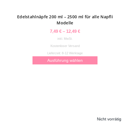
Produktseite
gewählt
Edelstahlnäpfe 200 ml – 2500 ml für alle Napfli
werden
Modelle
7,49
€
–
12,49
€
inkl. MwSt.
Kostenloser Versand
Lieferzeit:
8-12 Werktage
Ausführung wählen
Dieses
Produkt
weist
mehrere
Varianten
auf.
Nicht vorrätig
Die
Optionen