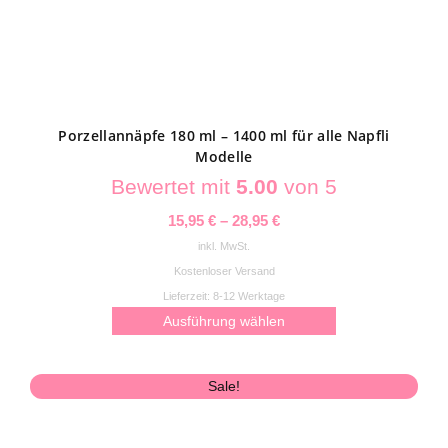
können
auf
der
Produktseite
gewählt
Porzellannäpfe 180 ml – 1400 ml für alle Napfli
werden
Modelle
Bewertet mit
5.00
von 5
15,95
€
–
28,95
€
inkl. MwSt.
Kostenloser Versand
Lieferzeit:
8-12 Werktage
Ausführung wählen
Dieses
Sale!
Produkt
weist