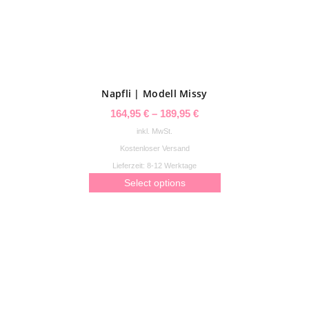
können
auf
der
Produktseite
gewählt
Napfli | Modell Missy
werden
164,95
€
–
189,95
€
inkl. MwSt.
Kostenloser Versand
Lieferzeit:
8-12 Werktage
Select options
Dieses
Produkt
weist
mehrere
Varianten