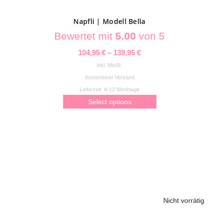
gewählt
werden
Napfli | Modell Bella
Bewertet mit
5.00
von 5
104,95
€
–
139,95
€
inkl. MwSt.
Kostenloser Versand
Lieferzeit:
8-12 Werktage
Select options
Dieses
Produkt
weist
mehrere
Varianten
auf.
Nicht vorrätig
Die
Optionen