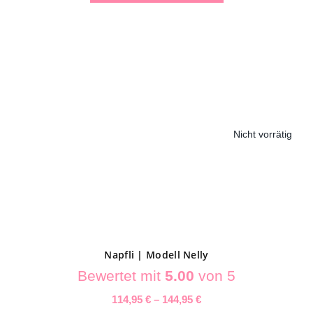
Dieses
Produkt
weist
mehrere
Varianten
auf.
Nicht vorrätig
Die
Optionen
können
auf
der
Produktseite
gewählt
Napfli | Modell Nelly
werden
Bewertet mit
5.00
von 5
114,95
€
–
144,95
€