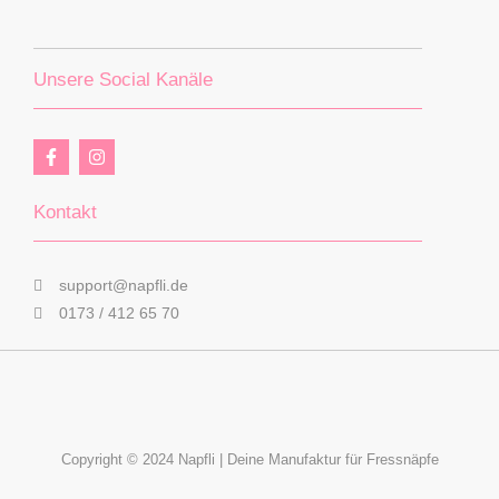
Unsere Social Kanäle
F
I
a
n
c
s
e
t
Kontakt
b
a
o
g
o
r
k
a
support@napfli.de
-
m
f
0173 / 412 65 70
Copyright © 2024 Napfli | Deine Manufaktur für Fressnäpfe