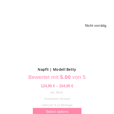
mehrere
Varianten
auf.
Die
Nicht vorrätig
Optionen
können
auf
der
Produktseite
gewählt
werden
Napfli | Modell Betty
Bewertet mit
5.00
von 5
124,95
€
–
154,95
€
inkl. MwSt.
Kostenloser Versand
Lieferzeit:
8-12 Werktage
Select options