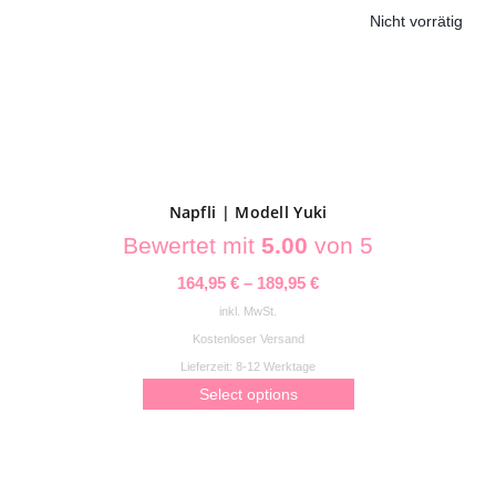
auf.
Nicht vorrätig
Die
Optionen
können
auf
der
Produktseite
gewählt
Napfli | Modell Yuki
werden
Bewertet mit
5.00
von 5
164,95
€
–
189,95
€
inkl. MwSt.
Kostenloser Versand
Lieferzeit:
8-12 Werktage
Select options
Dieses
Produkt