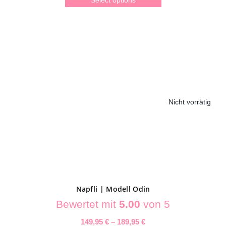
Select options
Dieses
Produkt
weist
mehrere
Varianten
auf.
Nicht vorrätig
Die
Optionen
können
auf
der
Produktseite
gewählt
Napfli | Modell Odin
werden
Bewertet mit
5.00
von 5
149,95
€
–
189,95
€